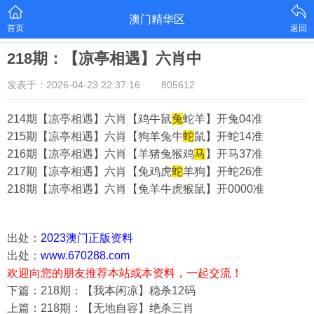
澳门精华区
首页
返回
218期：【凉亭相遇】六肖中
发表于：2026-04-23 22:37:16
805612
214期【凉亭相遇】六肖【鸡牛鼠
兔
蛇羊】
开兔04准
215期【凉亭相遇】六肖【狗羊兔牛
蛇
鼠】
开蛇14准
216期【凉亭相遇】六肖【羊猪兔猴鸡
马
】
开马37准
217期【凉亭相遇】六肖【兔鸡虎
蛇
羊狗】
开蛇26准
218期【凉亭相遇】六肖【兔羊牛虎猴鼠】
开0000准
出处：
2023澳门正版资料
出处：
www.670288.com
欢迎向您的朋友推荐本站或本资料，一起交流！
下篇：218期：【我本闲凉】稳杀12码
上篇：218期：【无地自容】绝杀三肖