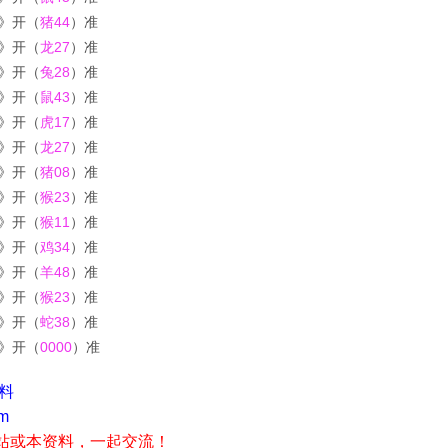
》开（
猪44
）准
》开（
龙27
）准
》开（
兔28
）准
》开（
鼠43
）准
》开（
虎17
）准
》开（
龙27
）准
》开（
猪08
）准
》开（
猴23
）准
》开（
猴11
）准
》开（
鸡34
）准
》开（
羊48
）准
》开（
猴23
）准
》开（
蛇38
）准
》开（
0000
）准
资料
m
站或本资料，一起交流！