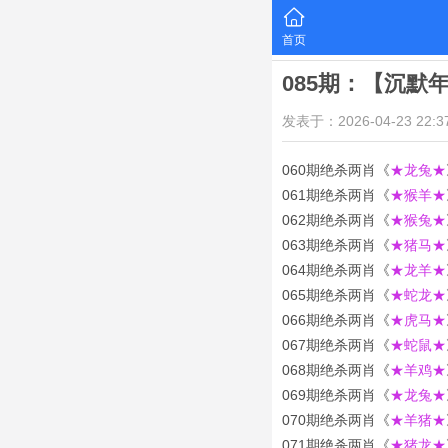
首页
085期：【沉默
发表于：2026-04-23 22:37
060期绝杀两肖《
★龙兔★
061期绝杀两肖《
★猴羊★
062期绝杀两肖《
★猴兔★
063期绝杀两肖《
★猪马★
064期绝杀两肖《
★龙羊★
065期绝杀两肖《
★蛇龙★
066期绝杀两肖《
★虎马★
067期绝杀两肖《
★蛇鼠★
068期绝杀两肖《
★羊鸡★
069期绝杀两肖《
★龙兔★
070期绝杀两肖《
★羊猪★
071期绝杀两肖《
★猪龙★