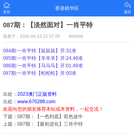
香港精华区
首页
返回
087期：【淡然面对】一肖平特
发表于：2026-04-23 22:37:20
865546
084期:一肖平特【鼠鼠鼠】开:31准
085期:一肖平特【羊羊羊】开:24.48准
086期:一肖平特【马马马】开:01.49准
087期:一肖平特【蛇蛇蛇】开:00准
出处：
2023澳门正版资料
出处：
www.670288.com
欢迎向您的朋友推荐本站或本资料，一起交流！
下篇：087期：【一色到底】双色波中
上篇：087期：【最初进化】三肖中特