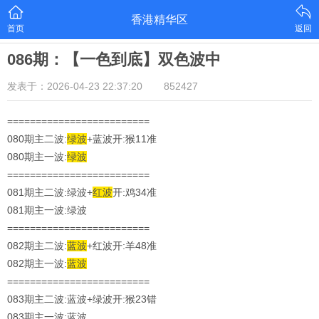
香港精华区
首页
返回
086期：【一色到底】双色波中
发表于：2026-04-23 22:37:20
852427
=========================
080期主二波:
绿波
+蓝波开:猴11准
080期主一波:
绿波
=========================
081期主二波:绿波+
红波
开:鸡34准
081期主一波:绿波
=========================
082期主二波:
蓝波
+红波开:羊48准
082期主一波:
蓝
波
=========================
083期主二波:蓝波+绿波开:猴23错
083期主一波:蓝波