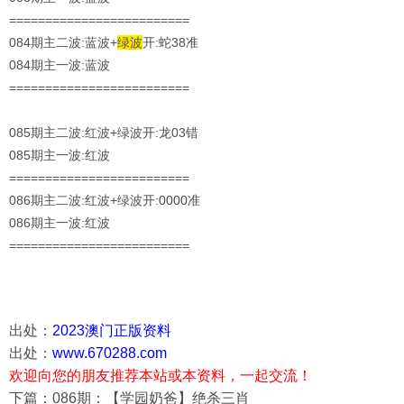
=========================
084期主二波:蓝波+
绿波
开:蛇38准
084期主一波:蓝波
=========================
085期主二波:红波+绿波开:龙03错
085期主一波:
红
波
=========================
086期主二波:红波+绿波开:0000准
086期主一波:红波
=========================
出处：
2023澳门正版资料
出处：
www.670288.com
欢迎向您的朋友推荐本站或本资料，一起交流！
下篇：086期：【学园奶爸】绝杀三肖