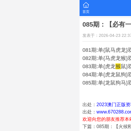
首页
085期：【必有
发表于：2026-04-23 22:37
081期:单{
鼠马虎龙
}
082期:单{
马虎龙猴
}
083期:单{
虎龙
猴
鼠
}
084期:单{
虎龙鼠狗
}
085期:单{
龙鼠狗马
}
出处：
2023澳门正版
出处：
www.670288.co
欢迎向您的朋友推荐本
下篇：085期：【火候