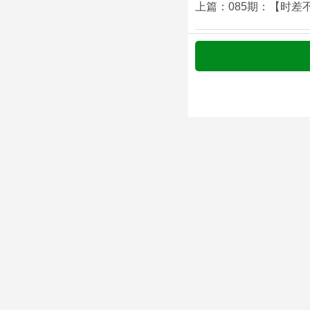
上篇：085期：【时差