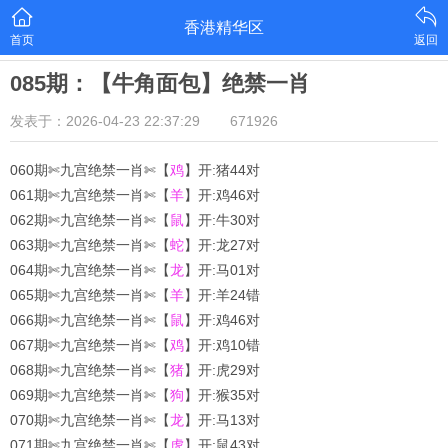
香港精华区
首页
返回
085期：【牛角面包】绝禁一肖
发表于：2026-04-23 22:37:29
671926
060期✄九宫绝禁一肖✄【
鸡
】开:猪44对
061期✄九宫绝禁一肖✄【
羊
】开:鸡46对
062期✄九宫绝禁一肖✄【
鼠
】开:牛30对
063期✄九宫绝禁一肖✄【
蛇
】开:龙27对
064期✄九宫绝禁一肖✄【
龙
】开:马01对
065期✄九宫绝禁一肖✄【
羊
】开:羊24错
066期✄九宫绝禁一肖✄【
鼠
】开:鸡46对
067期✄九宫绝禁一肖✄【
鸡
】开:鸡10错
068期✄九宫绝禁一肖✄【
猪
】开:虎29对
069期✄九宫绝禁一肖✄【
狗
】开:猴35对
070期✄九宫绝禁一肖✄【
龙
】开:马13对
071期✄九宫绝禁一肖✄【
虎
】开:鼠43对