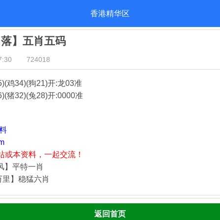
香港精华区
日落】五肖五码
:30
724018
5)(鸡34)(狗21)
开:龙03准
)(猪32)(兔28)
开:0000准
资料
m
站或本资料，一起交流！
藏风】平特一肖
万里】稳猛六肖
返回首页