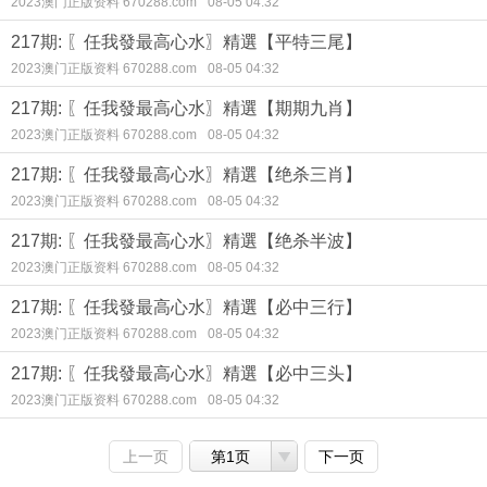
2023澳门正版资料 670288.com
08-05 04:32
217期: 〖任我發最高心水〗精選【平特三尾】
2023澳门正版资料 670288.com
08-05 04:32
217期: 〖任我發最高心水〗精選【期期九肖】
2023澳门正版资料 670288.com
08-05 04:32
217期: 〖任我發最高心水〗精選【绝杀三肖】
2023澳门正版资料 670288.com
08-05 04:32
217期: 〖任我發最高心水〗精選【绝杀半波】
2023澳门正版资料 670288.com
08-05 04:32
217期: 〖任我發最高心水〗精選【必中三行】
2023澳门正版资料 670288.com
08-05 04:32
217期: 〖任我發最高心水〗精選【必中三头】
2023澳门正版资料 670288.com
08-05 04:32
上一页
第1页
下一页