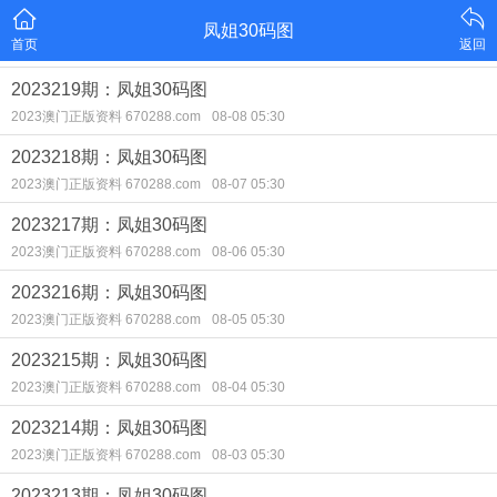
凤姐30码图
首页
返回
2023219期：凤姐30码图
2023澳门正版资料 670288.com
08-08 05:30
2023218期：凤姐30码图
2023澳门正版资料 670288.com
08-07 05:30
2023217期：凤姐30码图
2023澳门正版资料 670288.com
08-06 05:30
2023216期：凤姐30码图
2023澳门正版资料 670288.com
08-05 05:30
2023215期：凤姐30码图
2023澳门正版资料 670288.com
08-04 05:30
2023214期：凤姐30码图
2023澳门正版资料 670288.com
08-03 05:30
2023213期：凤姐30码图