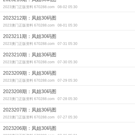
2023澳门正版资料 670288.com
08-02 05:30
2023212期：凤姐30码图
2023澳门正版资料 670288.com
08-01 05:30
2023211期：凤姐30码图
2023澳门正版资料 670288.com
07-31 05:30
2023210期：凤姐30码图
2023澳门正版资料 670288.com
07-30 05:30
2023209期：凤姐30码图
2023澳门正版资料 670288.com
07-29 05:30
2023208期：凤姐30码图
2023澳门正版资料 670288.com
07-28 05:30
2023207期：凤姐30码图
2023澳门正版资料 670288.com
07-27 05:30
2023206期：凤姐30码图