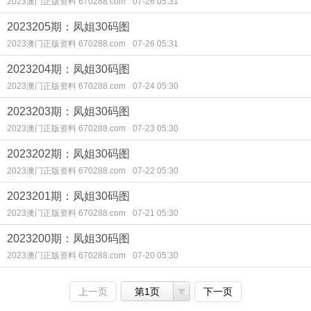
2023澳门正版资料 670288.com
07-26 05:31
2023205期：凤姐30码图
2023澳门正版资料 670288.com
07-26 05:31
2023204期：凤姐30码图
2023澳门正版资料 670288.com
07-24 05:30
2023203期：凤姐30码图
2023澳门正版资料 670288.com
07-23 05:30
2023202期：凤姐30码图
2023澳门正版资料 670288.com
07-22 05:30
2023201期：凤姐30码图
2023澳门正版资料 670288.com
07-21 05:30
2023200期：凤姐30码图
2023澳门正版资料 670288.com
07-20 05:30
上一页
第1页
下一页