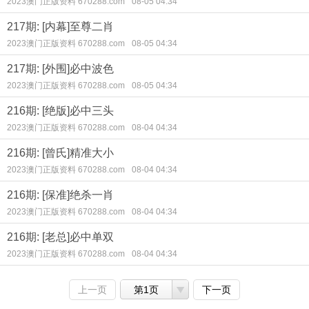
2023澳门正版资料 670288.com
08-05 04:34
217期: [内幕]至尊二肖
2023澳门正版资料 670288.com
08-05 04:34
217期: [外围]必中波色
2023澳门正版资料 670288.com
08-05 04:34
216期: [绝版]必中三头
2023澳门正版资料 670288.com
08-04 04:34
216期: [曾氏]精准大小
2023澳门正版资料 670288.com
08-04 04:34
216期: [保准]绝杀一肖
2023澳门正版资料 670288.com
08-04 04:34
216期: [老总]必中单双
2023澳门正版资料 670288.com
08-04 04:34
上一页
第1页
下一页