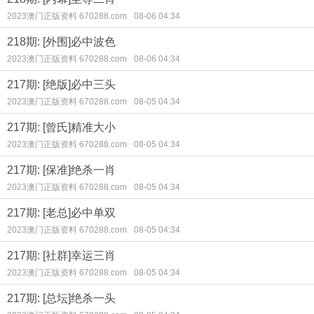
2023澳门正版资料 670288.com
08-06 04:34
218期: [外围]必中波色
2023澳门正版资料 670288.com
08-06 04:34
217期: [绝版]必中三头
2023澳门正版资料 670288.com
08-05 04:34
217期: [曾氏]精准大小
2023澳门正版资料 670288.com
08-05 04:34
217期: [保准]绝杀一肖
2023澳门正版资料 670288.com
08-05 04:34
217期: [老总]必中单双
2023澳门正版资料 670288.com
08-05 04:34
217期: [社群]幸运三肖
2023澳门正版资料 670288.com
08-05 04:34
217期: [总坛]绝杀一头