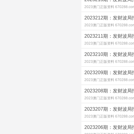
2023澳门正版资料 670288.co
2023212期：发财波局
2023澳门正版资料 670288.co
2023211期：发财波局
2023澳门正版资料 670288.co
2023210期：发财波局
2023澳门正版资料 670288.co
2023209期：发财波局
2023澳门正版资料 670288.co
2023208期：发财波局
2023澳门正版资料 670288.co
2023207期：发财波局
2023澳门正版资料 670288.co
2023206期：发财波局