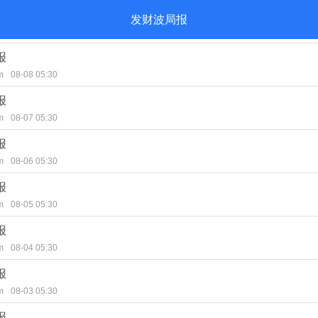
发财波局报
报
m
08-08 05:30
报
m
08-07 05:30
报
m
08-06 05:30
报
m
08-05 05:30
报
m
08-04 05:30
报
m
08-03 05:30
报