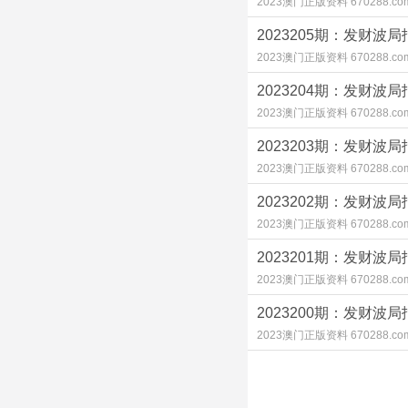
2023澳门正版资料 670288.co
2023205期：发财波局
2023澳门正版资料 670288.co
2023204期：发财波局
2023澳门正版资料 670288.co
2023203期：发财波局
2023澳门正版资料 670288.co
2023202期：发财波局
2023澳门正版资料 670288.co
2023201期：发财波局
2023澳门正版资料 670288.co
2023200期：发财波局
2023澳门正版资料 670288.co