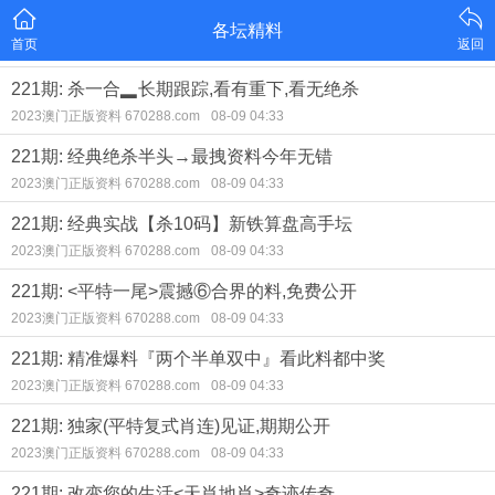
各坛精料
首页
返回
221期: 杀一合▂长期跟踪,看有重下,看无绝杀
2023澳门正版资料 670288.com
08-09 04:33
221期: 经典绝杀半头→最拽资料今年无错
2023澳门正版资料 670288.com
08-09 04:33
221期: 经典实战【杀10码】新铁算盘高手坛
2023澳门正版资料 670288.com
08-09 04:33
221期: <平特一尾>震撼⑥合界的料,免费公开
2023澳门正版资料 670288.com
08-09 04:33
221期: 精准爆料『两个半单双中』看此料都中奖
2023澳门正版资料 670288.com
08-09 04:33
221期: 独家(平特复式肖连)见证,期期公开
2023澳门正版资料 670288.com
08-09 04:33
221期: 改变您的生活<天肖地肖>奇迹传奇