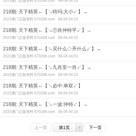
2023澳门正版资料 670288.com
08-06 04:33
218期: 天下精英←【↘特玛;大小↙】→
2023澳门正版资料 670288.com
08-06 04:33
218期: 天下精英←【↘①肖仲特平↙】→
2023澳门正版资料 670288.com
08-06 04:33
218期: 天下精英←【↘买什么◇开什么↙】→
2023澳门正版资料 670288.com
08-06 04:33
218期: 天下精英←【↘九肖至一肖↙】→
2023澳门正版资料 670288.com
08-06 04:33
218期: 天下精英←【↘必中:单双↙】
2023澳门正版资料 670288.com
08-06 04:33
218期: 天下精英←【↘一波:仲特↙】→
2023澳门正版资料 670288.com
08-06 04:33
上一页
第1页
下一页