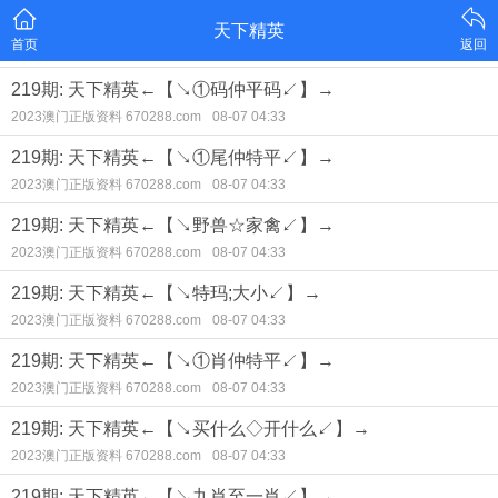
天下精英
首页
返回
219期: 天下精英←【↘①码仲平码↙】→
2023澳门正版资料 670288.com
08-07 04:33
219期: 天下精英←【↘①尾仲特平↙】→
2023澳门正版资料 670288.com
08-07 04:33
219期: 天下精英←【↘野兽☆家禽↙】→
2023澳门正版资料 670288.com
08-07 04:33
219期: 天下精英←【↘特玛;大小↙】→
2023澳门正版资料 670288.com
08-07 04:33
219期: 天下精英←【↘①肖仲特平↙】→
2023澳门正版资料 670288.com
08-07 04:33
219期: 天下精英←【↘买什么◇开什么↙】→
2023澳门正版资料 670288.com
08-07 04:33
219期: 天下精英←【↘九肖至一肖↙】→