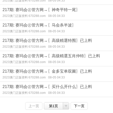
2023澳门正版资料 670288.com
08-05 04:33
217期: 赛玛会㊣管方网→〖神奇平特一尾〗
2023澳门正版资料 670288.com
08-05 04:33
217期: 赛玛会㊣管方网→〖马会杀半波〗
2023澳门正版资料 670288.com
08-05 04:33
217期: 赛玛会㊣管方网→〖高级精選特围〗已上料
2023澳门正版资料 670288.com
08-05 04:33
217期: 赛玛会㊣管方网→〖高级精選五肖仲特〗已上料
2023澳门正版资料 670288.com
08-05 04:33
217期: 赛玛会㊣管方网→〖金多宝单双圖〗已上料
2023澳门正版资料 670288.com
08-05 04:33
217期: 赛玛会㊣管方网→〖买什么开什么〗已上料
2023澳门正版资料 670288.com
08-05 04:33
上一页
第1页
下一页