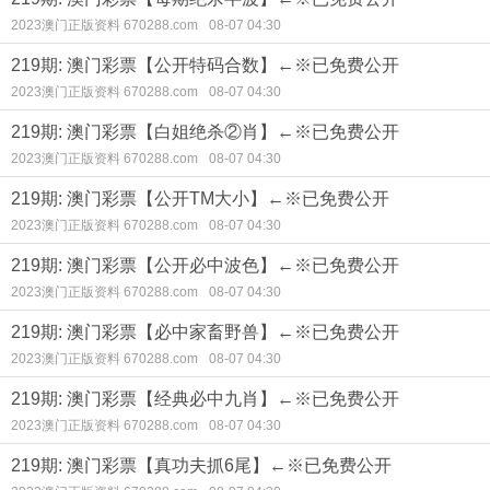
2023澳门正版资料 670288.com
08-07 04:30
219期: 澳门彩票【公开特码合数】←※已免费公开
2023澳门正版资料 670288.com
08-07 04:30
219期: 澳门彩票【白姐绝杀②肖】←※已免费公开
2023澳门正版资料 670288.com
08-07 04:30
219期: 澳门彩票【公开TM大小】←※已免费公开
2023澳门正版资料 670288.com
08-07 04:30
219期: 澳门彩票【公开必中波色】←※已免费公开
2023澳门正版资料 670288.com
08-07 04:30
219期: 澳门彩票【必中家畜野兽】←※已免费公开
2023澳门正版资料 670288.com
08-07 04:30
219期: 澳门彩票【经典必中九肖】←※已免费公开
2023澳门正版资料 670288.com
08-07 04:30
219期: 澳门彩票【真功夫抓6尾】←※已免费公开