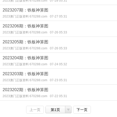
2023澳门正版资料 670288.com
07-28 05:31
2023207期：铁板神算图
2023澳门正版资料 670288.com
07-27 05:31
2023206期：铁板神算图
2023澳门正版资料 670288.com
07-26 05:33
2023205期：铁板神算图
2023澳门正版资料 670288.com
07-26 05:33
2023204期：铁板神算图
2023澳门正版资料 670288.com
07-24 05:32
2023203期：铁板神算图
2023澳门正版资料 670288.com
07-23 05:31
2023202期：铁板神算图
2023澳门正版资料 670288.com
07-22 05:31
上一页
第1页
下一页